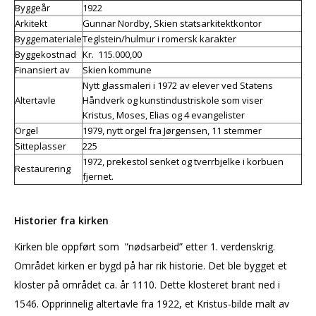
Byggeår
1922
Arkitekt
Gunnar Nordby, Skien statsarkitektkontor
Byggemateriale
Teglstein/hulmur i romersk karakter
Byggekostnad
Kr. 115.000,00
Finansiert av
Skien kommune
Nytt glassmaleri i 1972 av elever ved Statens
Altertavle
Håndverk og kunstindustriskole som viser
Kristus, Moses, Elias og 4 evangelister
Orgel
1979, nytt orgel fra Jørgensen, 11 stemmer
Sitteplasser
225
1972, prekestol senket og tverrbjelke i korbuen
Restaurering
fjernet.
Historier fra kirken
Kirken ble oppført som ”nødsarbeid” etter 1. verdenskrig.
Området kirken er bygd på har rik historie. Det ble bygget et
kloster på området ca. år 1110. Dette klosteret brant ned i
1546. Opprinnelig altertavle fra 1922, et Kristus-bilde malt av