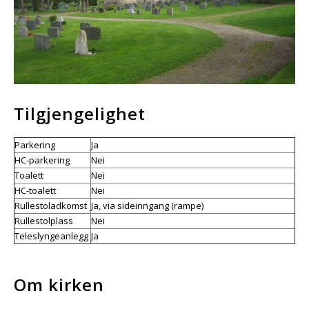
Tilgjengelighet
Parkering
Ja
HC-parkering
Nei
Toalett
Nei
HC-toalett
Nei
Rullestoladkomst
Ja, via sideinngang (rampe)
Rullestolplass
Nei
Teleslyngeanlegg
Ja
Om kirken