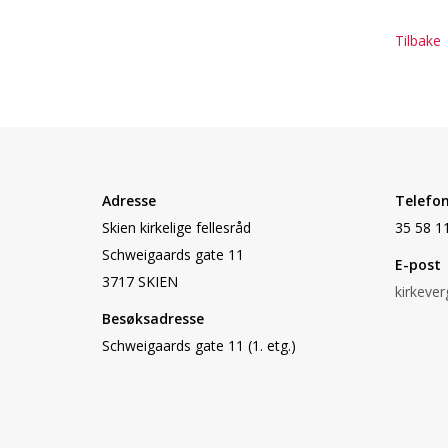
Tilbake
Adresse
Telefo
Skien kirkelige fellesråd
35 58 1
Schweigaards gate 11
E-post
3717 SKIEN
kirkeve
Besøksadresse
Schweigaards gate 11 (1. etg.)