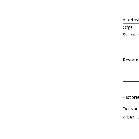
Altertav
Orgel
Sittepla
Restaur
Histori
Det var 
kirken. 