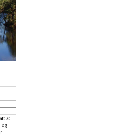
att at
, og
er