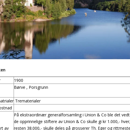
ken
r
1900
Børve , Porsgrunn
trialer
Trematerialer
ostnad
På ekstraordinær generalforsamling i Union & Co ble det vedt
de opprinnelige stiftere av Union & Co skulle gi kr 1.000,- hver
rt av
resten 38.000,- skulle deles på grosserer Th. Eger og rittmest