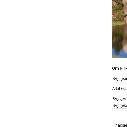
Om kir
Byggeå
Arkitekt
Byggema
Byggek
Finansie