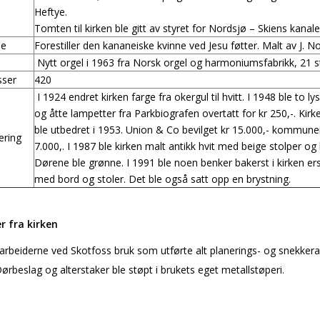
Heftye.
Tomten til kirken ble gitt av styret for Nordsjø – Skiens kanal
le
Forestiller den kananeiske kvinne ved Jesu føtter. Malt av J. No
Nytt orgel i 1963 fra Norsk orgel og harmoniumsfabrikk, 21
sser
420
I 1924 endret kirken farge fra okergul til hvitt. I 1948 ble to l
og åtte lampetter fra Parkbiografen overtatt for kr 250,-. Kirk
ble utbedret i 1953. Union & Co bevilget kr 15.000,- kommune
ering
7.000,. I 1987 ble kirken malt antikk hvit med beige stolper og
Dørene ble grønne. I 1991 ble noen benker bakerst i kirken ers
med bord og stoler. Det ble også satt opp en brystning.
er fra kirken
arbeiderne ved Skotfoss bruk som utførte alt planerings- og snekkera
Dørbeslag og alterstaker ble støpt i brukets eget metallstøperi.