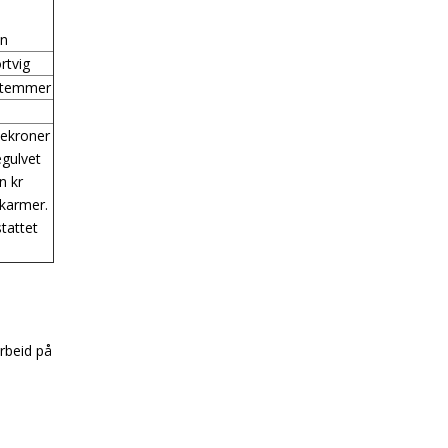
en
rtvig
 stemmer
ysekroner
egulvet
n kr
 karmer.
tattet
rbeid på