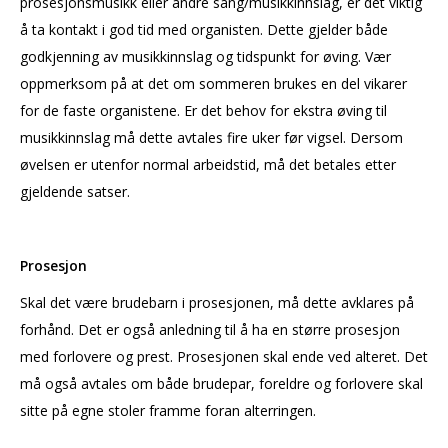
prosesjonsmusikk eller andre sang/musikkinnslag, er det viktig
å ta kontakt i god tid med organisten. Dette gjelder både
godkjenning av musikkinnslag og tidspunkt for øving. Vær
oppmerksom på at det om sommeren brukes en del vikarer
for de faste organistene. Er det behov for ekstra øving til
musikkinnslag må dette avtales fire uker før vigsel. Dersom
øvelsen er utenfor normal arbeidstid, må det betales etter
gjeldende satser.
Prosesjon
Skal det være brudebarn i prosesjonen, må dette avklares på
forhånd. Det er også anledning til å ha en større prosesjon
med forlovere og prest. Prosesjonen skal ende ved alteret. Det
må også avtales om både brudepar, foreldre og forlovere skal
sitte på egne stoler framme foran alterringen.