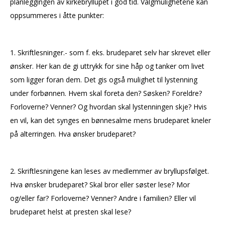
planleggingen av kirkebryllupet i god tid. Valgmulighetene kan
oppsummeres i åtte punkter:
1. Skriftlesninger.- som f. eks. brudeparet selv har skrevet eller
ønsker. Her kan de gi uttrykk for sine håp og tanker om livet
som ligger foran dem. Det gis også mulighet til lystenning
under forbønnen. Hvem skal foreta den? Søsken? Foreldre?
Forloverne? Venner? Og hvordan skal lystenningen skje? Hvis
en vil, kan det synges en bønnesalme mens brudeparet kneler
på alterringen. Hva ønsker brudeparet?
2. Skriftlesningene kan leses av medlemmer av bryllupsfølget.
Hva ønsker brudeparet? Skal bror eller søster lese? Mor
og/eller far? Forloverne? Venner? Andre i familien? Eller vil
brudeparet helst at presten skal lese?